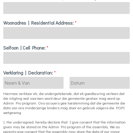
Woonadres | Residential Address:
*
Selfoon | Cell Phone:
*
Verklaring | Declaration:
*
F
L
Hiermee verklaar ek, die ondergetekende, dat ek goedkeuring verleen dat
i
a
die inligting wat voorsien word deur die gemeente gestoor mag word op
r
s
Admin Pro program. Ons as ouers gee toestemming dat die gemeente die
s
t
data van ons minderjarige kinders mag stoor en gebruik volgens die POPI
t
wetgewing.
I, the undersigned, hereby declare that I give consent that the information
given may be stored on the Admin Pro program of the assembly. We as
parents give consent that the assembly may store the data of our minor