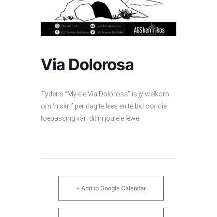
Via Dolorosa
Tydens “My eie Via Dolorosa” is jy welkom
om ‘n skrif per dag te lees en te bid oor die
toepassing van dit in jou eie lewe.
+ Add to Google Calendar