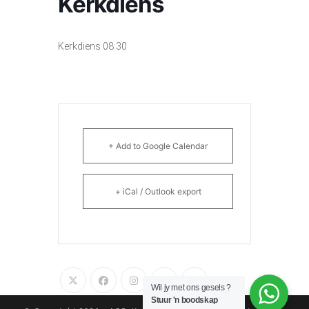
Kerkdiens
Kerkdiens 08:30
+ Add to Google Calendar
+ iCal / Outlook export
Wil jy met ons gesels ?
Stuur 'n boodskap